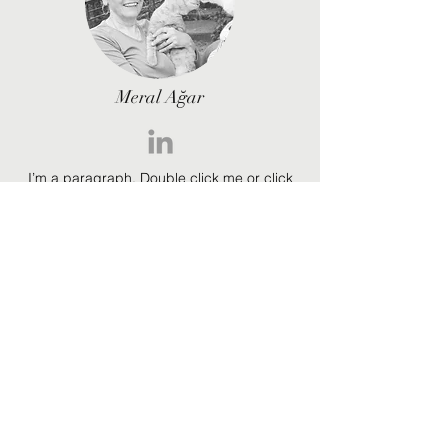
Meral Ağar
I’m a paragraph. Double click me or click
Edit Text, it's easy.
Kazım Hasırcı